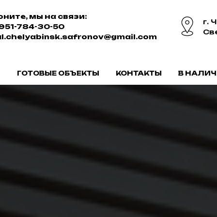
оните, мы на связи:
г. 
 951-784-30-50
Св
al.chelyabinsk.safronov@gmail.com
И
ГОТОВЫЕ ОБЪЕКТЫ
КОНТАКТЫ
В НАЛИ